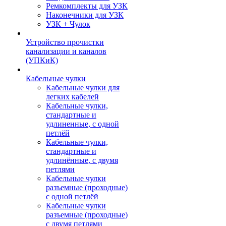
Ремкомплекты для УЗК
Наконечники для УЗК
УЗК + Чулок
Устройство прочистки
канализации и каналов
(УПКиК)
Кабельные чулки
Кабельные чулки для
легких кабелей
Кабельные чулки,
стандартные и
удлиненные, с одной
петлёй
Кабельные чулки,
стандартные и
удлинённые, с двумя
петлями
Кабельные чулки
разъемные (проходные)
с одной петлёй
Кабельные чулки
разъемные (проходные)
с двумя петлями