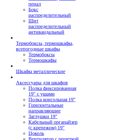
пенал
Бокс
распределительный
Щит
распределительный
антивандальный
Термобоксы, термошкафы,
всепогодные шкафы
Термобоксы
Термошкафы
Шкафы металлические
Аксессуары для шкафов
Полка фиксированная
19" с ушами
Полка консольная 19"
Горизонтальные
направляющие
Заглушки 19"
Кабельный органайзер
(с крепежом) 19"
Цоколь
Вентилятор с решеткой