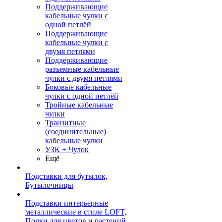
Поддерживающие
кабельные чулки с
одной петлёй
Поддерживающие
кабельные чулки с
двумя петлями
Поддерживающие
разъемные кабельные
чулки с двумя петлями
Боковые кабельные
чулки с одной петлёй
Тройные кабельные
чулки
Транзитные
(соединительные)
кабельные чулки
УЗК + Чулок
Ещё
Подставки для бутылок,
Бутылочницы
Подставки интерьерные
металлические в стиле LOFT,
Полки для цветов и растений