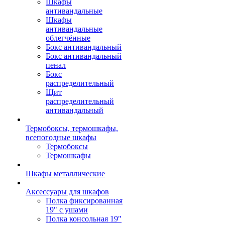
Шкафы
антивандальные
Шкафы
антивандальные
облегчённые
Бокс антивандальный
Бокс антивандальный
пенал
Бокс
распределительный
Щит
распределительный
антивандальный
Термобоксы, термошкафы,
всепогодные шкафы
Термобоксы
Термошкафы
Шкафы металлические
Аксессуары для шкафов
Полка фиксированная
19" с ушами
Полка консольная 19"