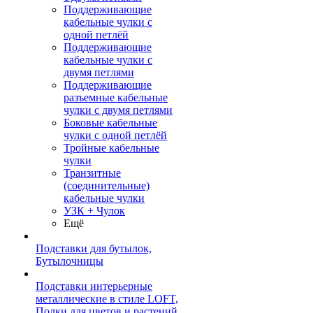
Поддерживающие
кабельные чулки с
одной петлёй
Поддерживающие
кабельные чулки с
двумя петлями
Поддерживающие
разъемные кабельные
чулки с двумя петлями
Боковые кабельные
чулки с одной петлёй
Тройные кабельные
чулки
Транзитные
(соединительные)
кабельные чулки
УЗК + Чулок
Ещё
Подставки для бутылок,
Бутылочницы
Подставки интерьерные
металлические в стиле LOFT,
Полки для цветов и растений