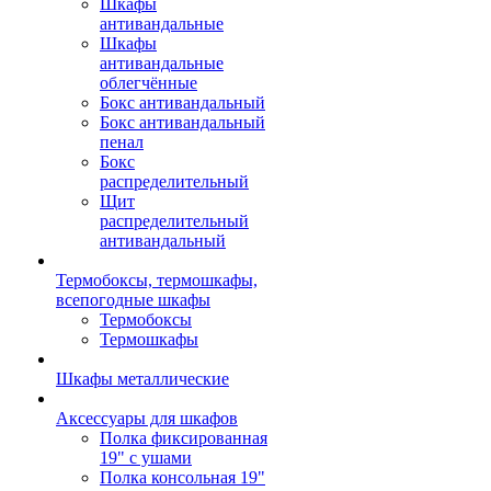
Шкафы
антивандальные
Шкафы
антивандальные
облегчённые
Бокс антивандальный
Бокс антивандальный
пенал
Бокс
распределительный
Щит
распределительный
антивандальный
Термобоксы, термошкафы,
всепогодные шкафы
Термобоксы
Термошкафы
Шкафы металлические
Аксессуары для шкафов
Полка фиксированная
19" с ушами
Полка консольная 19"