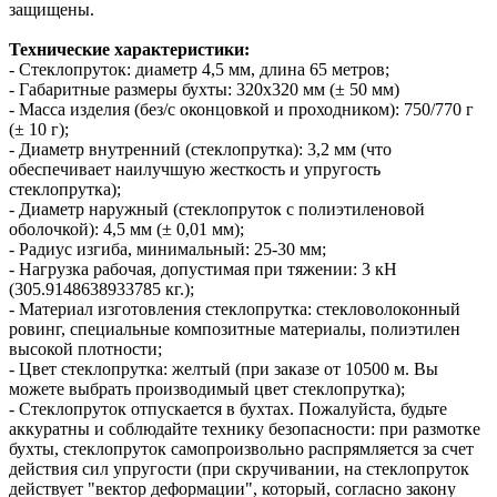
защищены.
Технические характеристики:
- Стеклопруток: диаметр 4,5 мм, длина 65 метров;
- Габаритные размеры бухты: 320х320 мм (± 50 мм)
- Масса изделия (без/с оконцовкой и проходником): 750/770 г
(± 10 г);
- Диаметр внутренний (стеклопрутка): 3,2 мм (что
обеспечивает наилучшую жесткость и упругость
стеклопрутка);
- Диаметр наружный (стеклопруток с полиэтиленовой
оболочкой): 4,5 мм (± 0,01 мм);
- Радиус изгиба, минимальный: 25-30 мм;
- Нагрузка рабочая, допустимая при тяжении: 3 кН
(305.9148638933785 кг.);
- Материал изготовления стеклопрутка: стекловолоконный
ровинг, специальные композитные материалы, полиэтилен
высокой плотности;
- Цвет стеклопрутка: желтый (при заказе от 10500 м. Вы
можете выбрать производимый цвет стеклопрутка);
- Стеклопруток отпускается в бухтах. Пожалуйста, будьте
аккуратны и соблюдайте технику безопасности: при размотке
бухты, стеклопруток самопроизвольно распрямляется за счет
действия сил упругости (при скручивании, на стеклопруток
действует "вектор деформации", который, согласно закону