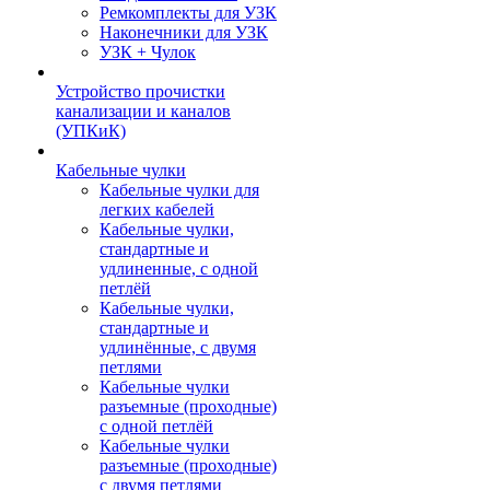
Ремкомплекты для УЗК
Наконечники для УЗК
УЗК + Чулок
Устройство прочистки
канализации и каналов
(УПКиК)
Кабельные чулки
Кабельные чулки для
легких кабелей
Кабельные чулки,
стандартные и
удлиненные, с одной
петлёй
Кабельные чулки,
стандартные и
удлинённые, с двумя
петлями
Кабельные чулки
разъемные (проходные)
с одной петлёй
Кабельные чулки
разъемные (проходные)
с двумя петлями