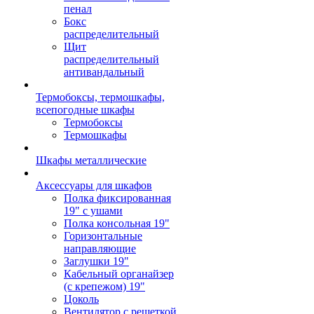
пенал
Бокс
распределительный
Щит
распределительный
антивандальный
Термобоксы, термошкафы,
всепогодные шкафы
Термобоксы
Термошкафы
Шкафы металлические
Аксессуары для шкафов
Полка фиксированная
19" с ушами
Полка консольная 19"
Горизонтальные
направляющие
Заглушки 19"
Кабельный органайзер
(с крепежом) 19"
Цоколь
Вентилятор с решеткой