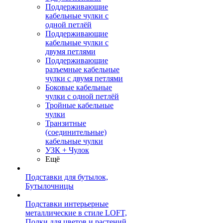
Поддерживающие
кабельные чулки с
одной петлёй
Поддерживающие
кабельные чулки с
двумя петлями
Поддерживающие
разъемные кабельные
чулки с двумя петлями
Боковые кабельные
чулки с одной петлёй
Тройные кабельные
чулки
Транзитные
(соединительные)
кабельные чулки
УЗК + Чулок
Ещё
Подставки для бутылок,
Бутылочницы
Подставки интерьерные
металлические в стиле LOFT,
Полки для цветов и растений