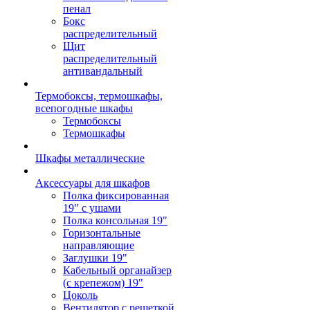
пенал
Бокс
распределительный
Щит
распределительный
антивандальный
Термобоксы, термошкафы,
всепогодные шкафы
Термобоксы
Термошкафы
Шкафы металлические
Аксессуары для шкафов
Полка фиксированная
19" с ушами
Полка консольная 19"
Горизонтальные
направляющие
Заглушки 19"
Кабельный органайзер
(с крепежом) 19"
Цоколь
Вентилятор с решеткой