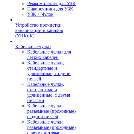
Ремкомплекты для УЗК
Наконечники для УЗК
УЗК + Чулок
Устройство прочистки
канализации и каналов
(УПКиК)
Кабельные чулки
Кабельные чулки для
легких кабелей
Кабельные чулки,
стандартные и
удлиненные, с одной
петлёй
Кабельные чулки,
стандартные и
удлинённые, с двумя
петлями
Кабельные чулки
разъемные (проходные)
с одной петлёй
Кабельные чулки
разъемные (проходные)
с двумя петлями