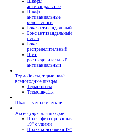
Шкафы
антивандальные
Шкафы
антивандальные
облегчённые
Бокс антивандальный
Бокс антивандальный
пенал
Бокс
распределительный
Щит
распределительный
антивандальный
Термобоксы, термошкафы,
всепогодные шкафы
Термобоксы
Термошкафы
Шкафы металлические
Аксессуары для шкафов
Полка фиксированная
19" с ушами
Полка консольная 19"