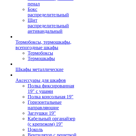
пенал
Бокс
распределительный
Щит
распределительный
антивандальный
Термобоксы, термошкафы,
всепогодные шкафы
Термобоксы
Термошкафы
Шкафы металлические
Аксессуары для шкафов
Полка фиксированная
19" с ушами
Полка консольная 19"
Горизонтальные
направляющие
Заглушки 19"
Кабельный органайзер
(с крепежом) 19"
Цоколь
Вентилятор с решеткой