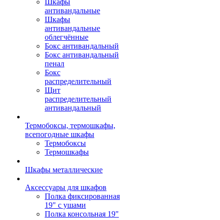
Шкафы
антивандальные
Шкафы
антивандальные
облегчённые
Бокс антивандальный
Бокс антивандальный
пенал
Бокс
распределительный
Щит
распределительный
антивандальный
Термобоксы, термошкафы,
всепогодные шкафы
Термобоксы
Термошкафы
Шкафы металлические
Аксессуары для шкафов
Полка фиксированная
19" с ушами
Полка консольная 19"