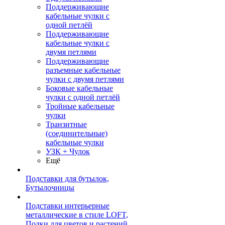
Поддерживающие
кабельные чулки с
одной петлёй
Поддерживающие
кабельные чулки с
двумя петлями
Поддерживающие
разъемные кабельные
чулки с двумя петлями
Боковые кабельные
чулки с одной петлёй
Тройные кабельные
чулки
Транзитные
(соединительные)
кабельные чулки
УЗК + Чулок
Ещё
Подставки для бутылок,
Бутылочницы
Подставки интерьерные
металлические в стиле LOFT,
Полки для цветов и растений