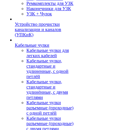
Ремкомплекты для УЗК
Наконечники для УЗК
УЗК + Чулок
Устройство прочистки
канализации и каналов
(УПКиК)
Кабельные чулки
Кабельные чулки для
легких кабелей
Кабельные чулки,
стандартные и
удлиненные, с одной
петлёй
Кабельные чулки,
стандартные и
удлинённые, с двумя
петлями
Кабельные чулки
разъемные (проходные)
с одной петлёй
Кабельные чулки
разъемные (проходные)
с двумя петлями