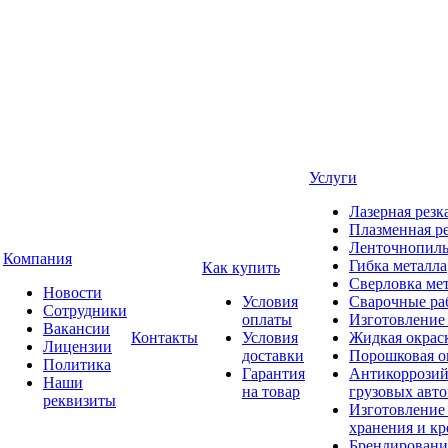
Услуги
Лазерная резк
Плазменная ре
Ленточнопиль
Компания
Гибка металла
Как купить
Сверловка ме
Новости
Условия
Сварочные ра
Сотрудники
оплаты
Изготовление
Вакансии
Контакты
Условия
Жидкая окрас
Лицензии
доставки
Порошковая о
Политика
Гарантия
Антикоррозий
Наши
на товар
грузовых авт
реквизиты
Изготовление
хранения и кр
Брендировани