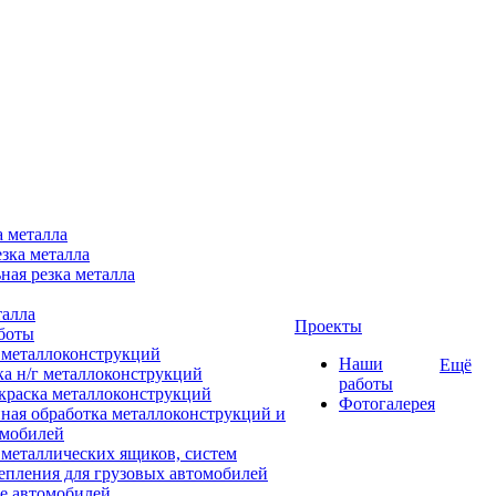
а металла
зка металла
ная резка металла
талла
Проекты
боты
 металлоконструкций
Наши
Ещё
ка н/г металлоконструкций
работы
краска металлоконструкций
Фотогалерея
ная обработка металлоконструкций и
омобилей
 металлических ящиков, систем
епления для грузовых автомобилей
е автомобилей