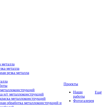
а металла
зка металла
ная резка металла
талла
Проекты
боты
 металлоконструкций
Наши
Ещё
ка н/г металлоконструкций
работы
краска металлоконструкций
Фотогалерея
ная обработка металлоконструкций и