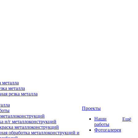
а металла
зка металла
ная резка металла
талла
Проекты
боты
 металлоконструкций
Наши
Ещё
ка н/г металлоконструкций
работы
краска металлоконструкций
Фотогалерея
ная обработка металлоконструкций и