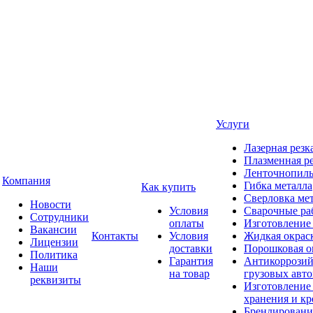
Услуги
Лазерная резк
Плазменная ре
Ленточнопиль
Компания
Гибка металла
Как купить
Сверловка ме
Новости
Условия
Сварочные ра
Сотрудники
оплаты
Изготовление
Вакансии
Контакты
Условия
Жидкая окрас
Лицензии
доставки
Порошковая о
Политика
Гарантия
Антикоррозий
Наши
на товар
грузовых авт
реквизиты
Изготовление
хранения и кр
Брендировани