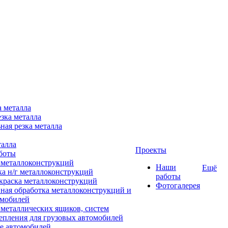
а металла
зка металла
ная резка металла
талла
Проекты
боты
 металлоконструкций
Наши
Ещё
ка н/г металлоконструкций
работы
краска металлоконструкций
Фотогалерея
ная обработка металлоконструкций и
омобилей
 металлических ящиков, систем
епления для грузовых автомобилей
е автомобилей