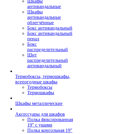
Шкафы
антивандальные
Шкафы
антивандальные
облегчённые
Бокс антивандальный
Бокс антивандальный
пенал
Бокс
распределительный
Щит
распределительный
антивандальный
Термобоксы, термошкафы,
всепогодные шкафы
Термобоксы
Термошкафы
Шкафы металлические
Аксессуары для шкафов
Полка фиксированная
19" с ушами
Полка консольная 19"