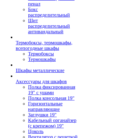
пенал
Бокс
распределительный
Щит
распределительный
антивандальный
Термобоксы, термошкафы,
всепогодные шкафы
Термобоксы
Термошкафы
Шкафы металлические
Аксессуары для шкафов
Полка фиксированная
19" с ушами
Полка консольная 19"
Горизонтальные
направляющие
Заглушки 19"
Кабельный органайзер
(с крепежом) 19"
Цоколь
Вентилятор с решеткой