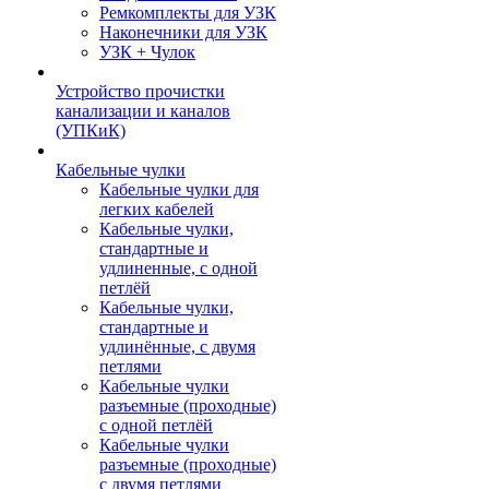
Ремкомплекты для УЗК
Наконечники для УЗК
УЗК + Чулок
Устройство прочистки
канализации и каналов
(УПКиК)
Кабельные чулки
Кабельные чулки для
легких кабелей
Кабельные чулки,
стандартные и
удлиненные, с одной
петлёй
Кабельные чулки,
стандартные и
удлинённые, с двумя
петлями
Кабельные чулки
разъемные (проходные)
с одной петлёй
Кабельные чулки
разъемные (проходные)
с двумя петлями