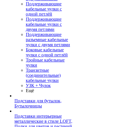
Поддерживающие
кабельные чулки с
одной петлёй
Поддерживающие
кабельные чулки с
двумя петлями
Поддерживающие
разъемные кабельные
чулки с двумя петлями
Боковые кабельные
чулки с одной петлёй
Тройные кабельные
чулки
Транзитные
(соединительные)
кабельные чулки
УЗК + Чулок
Ещё
Подставки для бутылок,
Бутылочницы
Подставки интерьерные
металлические в стиле LOFT,
Полки для цветов и растений