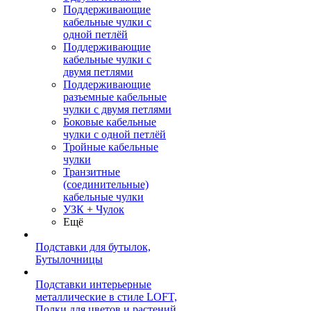
Поддерживающие
кабельные чулки с
одной петлёй
Поддерживающие
кабельные чулки с
двумя петлями
Поддерживающие
разъемные кабельные
чулки с двумя петлями
Боковые кабельные
чулки с одной петлёй
Тройные кабельные
чулки
Транзитные
(соединительные)
кабельные чулки
УЗК + Чулок
Ещё
Подставки для бутылок,
Бутылочницы
Подставки интерьерные
металлические в стиле LOFT,
Полки для цветов и растений