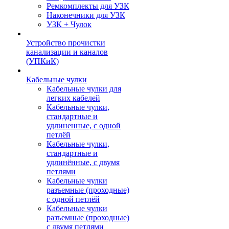
Ремкомплекты для УЗК
Наконечники для УЗК
УЗК + Чулок
Устройство прочистки
канализации и каналов
(УПКиК)
Кабельные чулки
Кабельные чулки для
легких кабелей
Кабельные чулки,
стандартные и
удлиненные, с одной
петлёй
Кабельные чулки,
стандартные и
удлинённые, с двумя
петлями
Кабельные чулки
разъемные (проходные)
с одной петлёй
Кабельные чулки
разъемные (проходные)
с двумя петлями