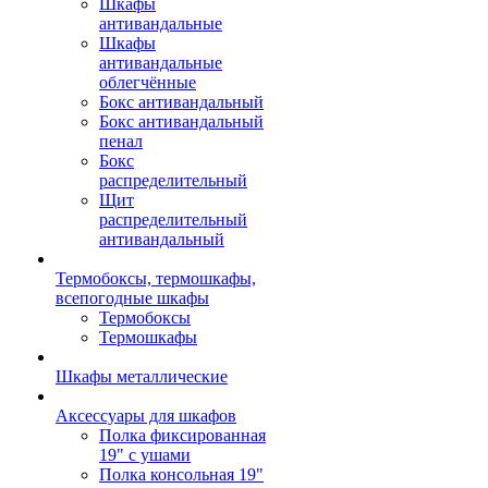
Шкафы
антивандальные
Шкафы
антивандальные
облегчённые
Бокс антивандальный
Бокс антивандальный
пенал
Бокс
распределительный
Щит
распределительный
антивандальный
Термобоксы, термошкафы,
всепогодные шкафы
Термобоксы
Термошкафы
Шкафы металлические
Аксессуары для шкафов
Полка фиксированная
19" с ушами
Полка консольная 19"