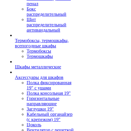
пенал
Бокс
распределительный
Щит
распределительный
антивандальный
Термобоксы, термошкафы,
всепогодные шкафы
Термобоксы
Термошкафы
Шкафы металлические
Аксессуары для шкафов
Полка фиксированная
19" с ушами
Полка консольная 19"
Горизонтальные
направляющие
Заглушки 19"
Кабельный органайзер
(с крепежом) 19"
Цоколь
Вентилятор с решеткой