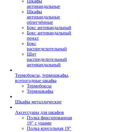
Шкафы
антивандальные
Шкафы
антивандальные
облегчённые
Бокс антивандальный
Бокс антивандальный
пенал
Бокс
распределительный
Щит
распределительный
антивандальный
Термобоксы, термошкафы,
всепогодные шкафы
Термобоксы
Термошкафы
Шкафы металлические
Аксессуары для шкафов
Полка фиксированная
19" с ушами
Полка консольная 19"