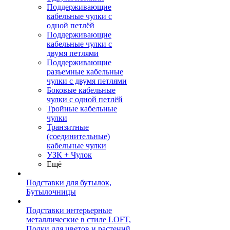
Поддерживающие
кабельные чулки с
одной петлёй
Поддерживающие
кабельные чулки с
двумя петлями
Поддерживающие
разъемные кабельные
чулки с двумя петлями
Боковые кабельные
чулки с одной петлёй
Тройные кабельные
чулки
Транзитные
(соединительные)
кабельные чулки
УЗК + Чулок
Ещё
Подставки для бутылок,
Бутылочницы
Подставки интерьерные
металлические в стиле LOFT,
Полки для цветов и растений