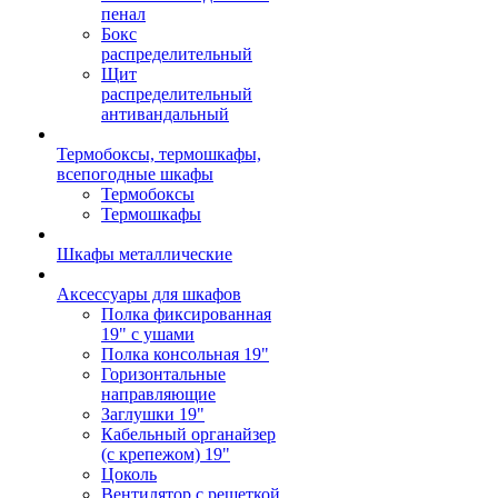
пенал
Бокс
распределительный
Щит
распределительный
антивандальный
Термобоксы, термошкафы,
всепогодные шкафы
Термобоксы
Термошкафы
Шкафы металлические
Аксессуары для шкафов
Полка фиксированная
19" с ушами
Полка консольная 19"
Горизонтальные
направляющие
Заглушки 19"
Кабельный органайзер
(с крепежом) 19"
Цоколь
Вентилятор с решеткой