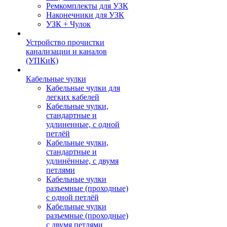
Ремкомплекты для УЗК
Наконечники для УЗК
УЗК + Чулок
Устройство прочистки
канализации и каналов
(УПКиК)
Кабельные чулки
Кабельные чулки для
легких кабелей
Кабельные чулки,
стандартные и
удлиненные, с одной
петлёй
Кабельные чулки,
стандартные и
удлинённые, с двумя
петлями
Кабельные чулки
разъемные (проходные)
с одной петлёй
Кабельные чулки
разъемные (проходные)
с двумя петлями