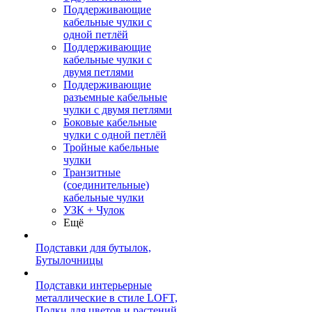
Поддерживающие
кабельные чулки с
одной петлёй
Поддерживающие
кабельные чулки с
двумя петлями
Поддерживающие
разъемные кабельные
чулки с двумя петлями
Боковые кабельные
чулки с одной петлёй
Тройные кабельные
чулки
Транзитные
(соединительные)
кабельные чулки
УЗК + Чулок
Ещё
Подставки для бутылок,
Бутылочницы
Подставки интерьерные
металлические в стиле LOFT,
Полки для цветов и растений