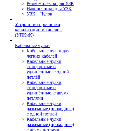
Ремкомплекты для УЗК
Наконечники для УЗК
УЗК + Чулок
Устройство прочистки
канализации и каналов
(УПКиК)
Кабельные чулки
Кабельные чулки для
легких кабелей
Кабельные чулки,
стандартные и
удлиненные, с одной
петлёй
Кабельные чулки,
стандартные и
удлинённые, с двумя
петлями
Кабельные чулки
разъемные (проходные)
с одной петлёй
Кабельные чулки
разъемные (проходные)
с двумя петлями