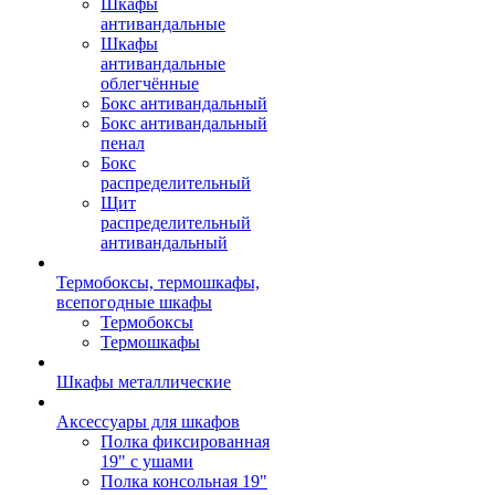
Шкафы
антивандальные
Шкафы
антивандальные
облегчённые
Бокс антивандальный
Бокс антивандальный
пенал
Бокс
распределительный
Щит
распределительный
антивандальный
Термобоксы, термошкафы,
всепогодные шкафы
Термобоксы
Термошкафы
Шкафы металлические
Аксессуары для шкафов
Полка фиксированная
19" с ушами
Полка консольная 19"