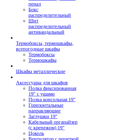
пенал
Бокс
распределительный
Щит
распределительный
антивандальный
Термобоксы, термошкафы,
всепогодные шкафы
Термобоксы
Термошкафы
Шкафы металлические
Аксессуары для шкафов
Полка фиксированная
19" с ушами
Полка консольная 19"
Горизонтальные
направляющие
Заглушки 19"
Кабельный органайзер
(с крепежом) 19"
Цоколь
Вентилятор с решеткой