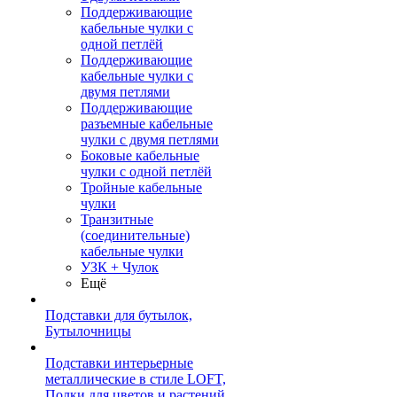
Поддерживающие
кабельные чулки с
одной петлёй
Поддерживающие
кабельные чулки с
двумя петлями
Поддерживающие
разъемные кабельные
чулки с двумя петлями
Боковые кабельные
чулки с одной петлёй
Тройные кабельные
чулки
Транзитные
(соединительные)
кабельные чулки
УЗК + Чулок
Ещё
Подставки для бутылок,
Бутылочницы
Подставки интерьерные
металлические в стиле LOFT,
Полки для цветов и растений