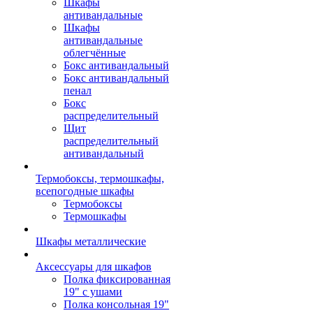
Шкафы
антивандальные
Шкафы
антивандальные
облегчённые
Бокс антивандальный
Бокс антивандальный
пенал
Бокс
распределительный
Щит
распределительный
антивандальный
Термобоксы, термошкафы,
всепогодные шкафы
Термобоксы
Термошкафы
Шкафы металлические
Аксессуары для шкафов
Полка фиксированная
19" с ушами
Полка консольная 19"