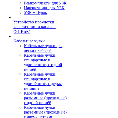
Ремкомплекты для УЗК
Наконечники для УЗК
УЗК + Чулок
Устройство прочистки
канализации и каналов
(УПКиК)
Кабельные чулки
Кабельные чулки для
легких кабелей
Кабельные чулки,
стандартные и
удлиненные, с одной
петлёй
Кабельные чулки,
стандартные и
удлинённые, с двумя
петлями
Кабельные чулки
разъемные (проходные)
с одной петлёй
Кабельные чулки
разъемные (проходные)
с двумя петлями