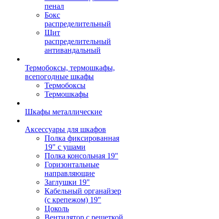
пенал
Бокс
распределительный
Щит
распределительный
антивандальный
Термобоксы, термошкафы,
всепогодные шкафы
Термобоксы
Термошкафы
Шкафы металлические
Аксессуары для шкафов
Полка фиксированная
19" с ушами
Полка консольная 19"
Горизонтальные
направляющие
Заглушки 19"
Кабельный органайзер
(с крепежом) 19"
Цоколь
Вентилятор с решеткой