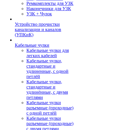
Ремкомплекты для УЗК
Наконечники для УЗК
УЗК + Чулок
Устройство прочистки
канализации и каналов
(УПКиК)
Кабельные чулки
Кабельные чулки для
легких кабелей
Кабельные чулки,
стандартные и
удлиненные, с одной
петлёй
Кабельные чулки,
стандартные и
удлинённые, с двумя
петлями
Кабельные чулки
разъемные (проходные)
с одной петлёй
Кабельные чулки
разъемные (проходные)
с двумя петлями