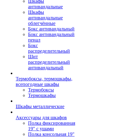
Шкафы
антивандальные
Шкафы
антивандальные
облегчённые
Бокс антивандальный
Бокс антивандальный
пенал
Бокс
распределительный
Щит
распределительный
антивандальный
Термобоксы, термошкафы,
всепогодные шкафы
Термобоксы
Термошкафы
Шкафы металлические
Аксессуары для шкафов
Полка фиксированная
19" с ушами
Полка консольная 19"