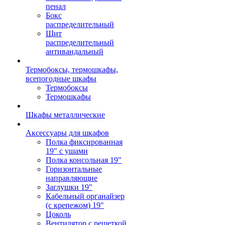
пенал
Бокс
распределительный
Щит
распределительный
антивандальный
Термобоксы, термошкафы,
всепогодные шкафы
Термобоксы
Термошкафы
Шкафы металлические
Аксессуары для шкафов
Полка фиксированная
19" с ушами
Полка консольная 19"
Горизонтальные
направляющие
Заглушки 19"
Кабельный органайзер
(с крепежом) 19"
Цоколь
Вентилятор с решеткой