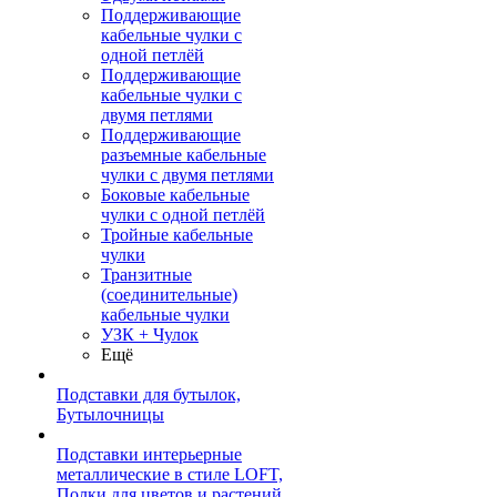
Поддерживающие
кабельные чулки с
одной петлёй
Поддерживающие
кабельные чулки с
двумя петлями
Поддерживающие
разъемные кабельные
чулки с двумя петлями
Боковые кабельные
чулки с одной петлёй
Тройные кабельные
чулки
Транзитные
(соединительные)
кабельные чулки
УЗК + Чулок
Ещё
Подставки для бутылок,
Бутылочницы
Подставки интерьерные
металлические в стиле LOFT,
Полки для цветов и растений