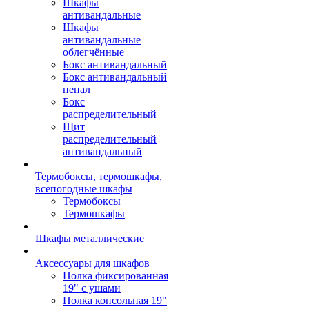
Шкафы
антивандальные
Шкафы
антивандальные
облегчённые
Бокс антивандальный
Бокс антивандальный
пенал
Бокс
распределительный
Щит
распределительный
антивандальный
Термобоксы, термошкафы,
всепогодные шкафы
Термобоксы
Термошкафы
Шкафы металлические
Аксессуары для шкафов
Полка фиксированная
19" с ушами
Полка консольная 19"