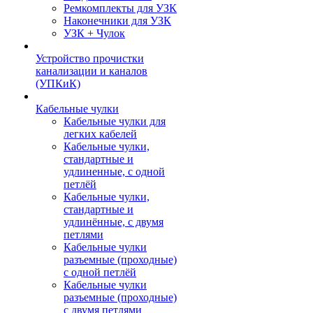
Ремкомплекты для УЗК
Наконечники для УЗК
УЗК + Чулок
Устройство прочистки
канализации и каналов
(УПКиК)
Кабельные чулки
Кабельные чулки для
легких кабелей
Кабельные чулки,
стандартные и
удлиненные, с одной
петлёй
Кабельные чулки,
стандартные и
удлинённые, с двумя
петлями
Кабельные чулки
разъемные (проходные)
с одной петлёй
Кабельные чулки
разъемные (проходные)
с двумя петлями