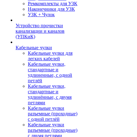
Ремкомплекты для УЗК
Наконечники для УЗК
УЗК + Чулок
Устройство прочистки
канализации и каналов
(УПКиК)
Кабельные чулки
Кабельные чулки для
легких кабелей
Кабельные чулки,
стандартные и
удлиненные, с одной
петлёй
Кабельные чулки,
стандартные и
удлинённые, с двумя
петлями
Кабельные чулки
разъемные (проходные)
с одной петлёй
Кабельные чулки
разъемные (проходные)
с двумя петлями