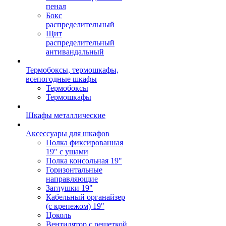
пенал
Бокс
распределительный
Щит
распределительный
антивандальный
Термобоксы, термошкафы,
всепогодные шкафы
Термобоксы
Термошкафы
Шкафы металлические
Аксессуары для шкафов
Полка фиксированная
19" с ушами
Полка консольная 19"
Горизонтальные
направляющие
Заглушки 19"
Кабельный органайзер
(с крепежом) 19"
Цоколь
Вентилятор с решеткой