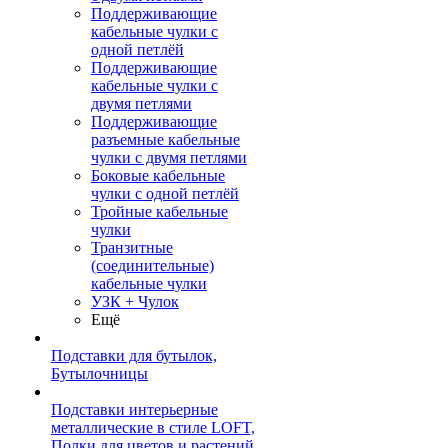
Поддерживающие
кабельные чулки с
одной петлёй
Поддерживающие
кабельные чулки с
двумя петлями
Поддерживающие
разъемные кабельные
чулки с двумя петлями
Боковые кабельные
чулки с одной петлёй
Тройные кабельные
чулки
Транзитные
(соединительные)
кабельные чулки
УЗК + Чулок
Ещё
Подставки для бутылок,
Бутылочницы
Подставки интерьерные
металлические в стиле LOFT,
Полки для цветов и растений