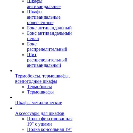
Шкафы
антивандальные
Шкафы
антивандальные
облегчённые
Бокс антивандальный
Бокс антивандальный
пенал
Бокс
распределительный
Щит
распределительный
антивандальный
Термобоксы, термошкафы,
всепогодные шкафы
Термобоксы
Термошкафы
Шкафы металлические
Аксессуары для шкафов
Полка фиксированная
19" с ушами
Полка консольная 19"