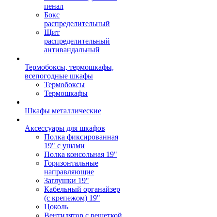
пенал
Бокс
распределительный
Щит
распределительный
антивандальный
Термобоксы, термошкафы,
всепогодные шкафы
Термобоксы
Термошкафы
Шкафы металлические
Аксессуары для шкафов
Полка фиксированная
19" с ушами
Полка консольная 19"
Горизонтальные
направляющие
Заглушки 19"
Кабельный органайзер
(с крепежом) 19"
Цоколь
Вентилятор с решеткой