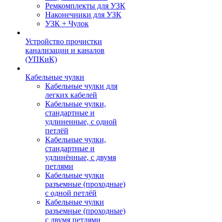
Ремкомплекты для УЗК
Наконечники для УЗК
УЗК + Чулок
Устройство прочистки
канализации и каналов
(УПКиК)
Кабельные чулки
Кабельные чулки для
легких кабелей
Кабельные чулки,
стандартные и
удлиненные, с одной
петлёй
Кабельные чулки,
стандартные и
удлинённые, с двумя
петлями
Кабельные чулки
разъемные (проходные)
с одной петлёй
Кабельные чулки
разъемные (проходные)
с двумя петлями