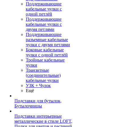
Поддерживающие
кабельные чулки с
одной петлёй
Поддерживающие
кабельные чулки с
двумя петлями
Поддерживающие
разъемные кабельные
чулки с двумя петлями
Боковые кабельные
чулки с одной петлёй
Тройные кабельные
чулки
Транзитные
(соединительные)
кабельные чулки
УЗК + Чулок
Ещё
Подставки для бутылок,
Бутылочницы
Подставки интерьерные
металлические в стиле LOFT,
Полки для цветов и растений