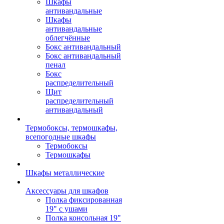
Шкафы
антивандальные
Шкафы
антивандальные
облегчённые
Бокс антивандальный
Бокс антивандальный
пенал
Бокс
распределительный
Щит
распределительный
антивандальный
Термобоксы, термошкафы,
всепогодные шкафы
Термобоксы
Термошкафы
Шкафы металлические
Аксессуары для шкафов
Полка фиксированная
19" с ушами
Полка консольная 19"