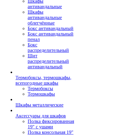
Шкафы
антивандальные
Шкафы
антивандальные
облегчённые
Бокс антивандальный
Бокс антивандальный
пенал
Бокс
распределительный
Щит
распределительный
антивандальный
Термобоксы, термошкафы,
всепогодные шкафы
Термобоксы
Термошкафы
Шкафы металлические
Аксессуары для шкафов
Полка фиксированная
19" с ушами
Полка консольная 19"