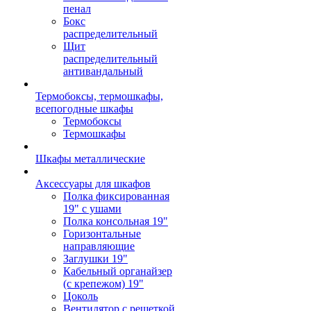
пенал
Бокс
распределительный
Щит
распределительный
антивандальный
Термобоксы, термошкафы,
всепогодные шкафы
Термобоксы
Термошкафы
Шкафы металлические
Аксессуары для шкафов
Полка фиксированная
19" с ушами
Полка консольная 19"
Горизонтальные
направляющие
Заглушки 19"
Кабельный органайзер
(с крепежом) 19"
Цоколь
Вентилятор с решеткой