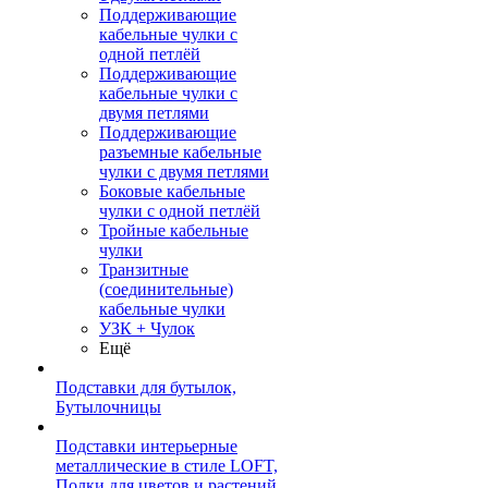
Поддерживающие
кабельные чулки с
одной петлёй
Поддерживающие
кабельные чулки с
двумя петлями
Поддерживающие
разъемные кабельные
чулки с двумя петлями
Боковые кабельные
чулки с одной петлёй
Тройные кабельные
чулки
Транзитные
(соединительные)
кабельные чулки
УЗК + Чулок
Ещё
Подставки для бутылок,
Бутылочницы
Подставки интерьерные
металлические в стиле LOFT,
Полки для цветов и растений