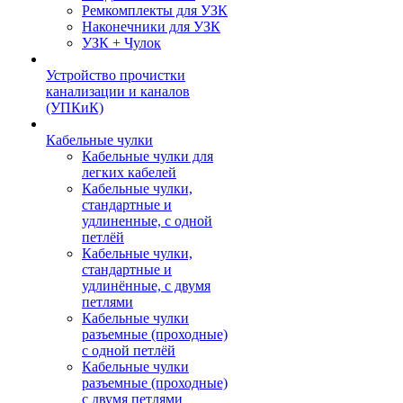
Ремкомплекты для УЗК
Наконечники для УЗК
УЗК + Чулок
Устройство прочистки
канализации и каналов
(УПКиК)
Кабельные чулки
Кабельные чулки для
легких кабелей
Кабельные чулки,
стандартные и
удлиненные, с одной
петлёй
Кабельные чулки,
стандартные и
удлинённые, с двумя
петлями
Кабельные чулки
разъемные (проходные)
с одной петлёй
Кабельные чулки
разъемные (проходные)
с двумя петлями