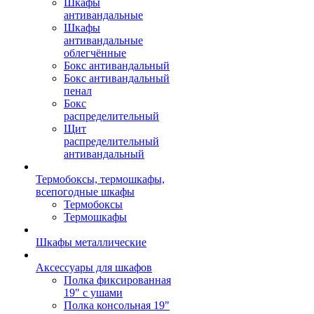
Шкафы
антивандальные
Шкафы
антивандальные
облегчённые
Бокс антивандальный
Бокс антивандальный
пенал
Бокс
распределительный
Щит
распределительный
антивандальный
Термобоксы, термошкафы,
всепогодные шкафы
Термобоксы
Термошкафы
Шкафы металлические
Аксессуары для шкафов
Полка фиксированная
19" с ушами
Полка консольная 19"