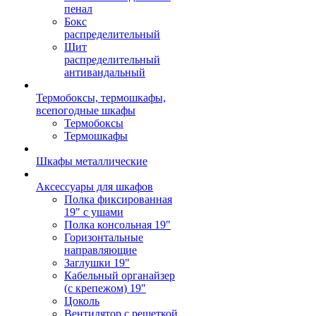
пенал
Бокс
распределительный
Щит
распределительный
антивандальный
Термобоксы, термошкафы,
всепогодные шкафы
Термобоксы
Термошкафы
Шкафы металлические
Аксессуары для шкафов
Полка фиксированная
19" с ушами
Полка консольная 19"
Горизонтальные
направляющие
Заглушки 19"
Кабельный органайзер
(с крепежом) 19"
Цоколь
Вентилятор с решеткой