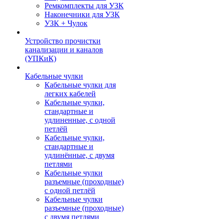
Ремкомплекты для УЗК
Наконечники для УЗК
УЗК + Чулок
Устройство прочистки
канализации и каналов
(УПКиК)
Кабельные чулки
Кабельные чулки для
легких кабелей
Кабельные чулки,
стандартные и
удлиненные, с одной
петлёй
Кабельные чулки,
стандартные и
удлинённые, с двумя
петлями
Кабельные чулки
разъемные (проходные)
с одной петлёй
Кабельные чулки
разъемные (проходные)
с двумя петлями