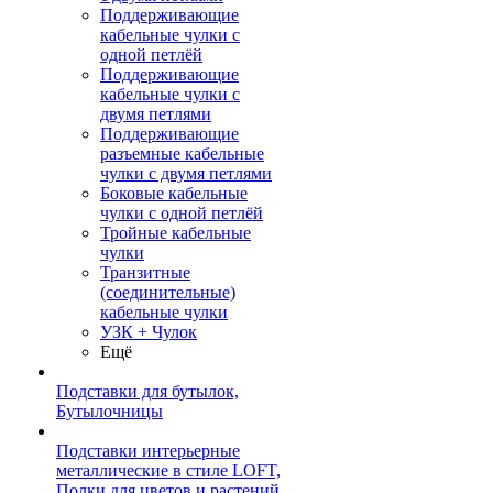
Поддерживающие
кабельные чулки с
одной петлёй
Поддерживающие
кабельные чулки с
двумя петлями
Поддерживающие
разъемные кабельные
чулки с двумя петлями
Боковые кабельные
чулки с одной петлёй
Тройные кабельные
чулки
Транзитные
(соединительные)
кабельные чулки
УЗК + Чулок
Ещё
Подставки для бутылок,
Бутылочницы
Подставки интерьерные
металлические в стиле LOFT,
Полки для цветов и растений