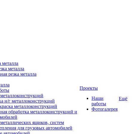
а металла
зка металла
ная резка металла
талла
Проекты
боты
 металлоконструкций
Наши
Ещё
ка н/г металлоконструкций
работы
краска металлоконструкций
Фотогалерея
ная обработка металлоконструкций и
омобилей
 металлических ящиков, систем
епления для грузовых автомобилей
е автомобилей