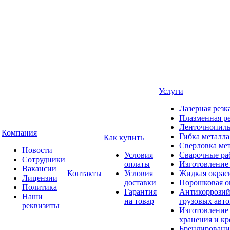
Услуги
Лазерная резк
Плазменная ре
Ленточнопиль
Компания
Гибка металла
Как купить
Сверловка ме
Новости
Условия
Сварочные ра
Сотрудники
оплаты
Изготовление
Вакансии
Контакты
Условия
Жидкая окрас
Лицензии
доставки
Порошковая о
Политика
Гарантия
Антикоррозий
Наши
на товар
грузовых авт
реквизиты
Изготовление
хранения и кр
Брендировани