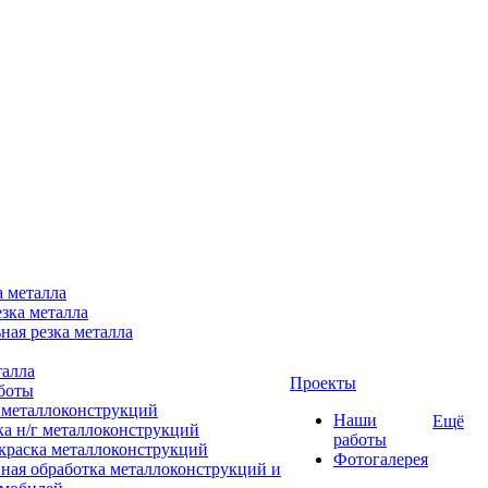
а металла
зка металла
ная резка металла
талла
Проекты
боты
 металлоконструкций
Наши
Ещё
ка н/г металлоконструкций
работы
краска металлоконструкций
Фотогалерея
ная обработка металлоконструкций и