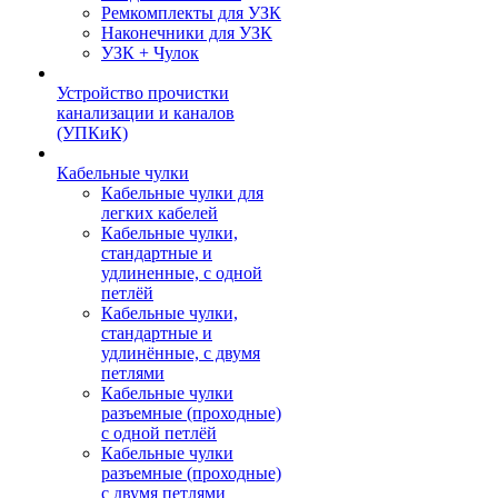
Ремкомплекты для УЗК
Наконечники для УЗК
УЗК + Чулок
Устройство прочистки
канализации и каналов
(УПКиК)
Кабельные чулки
Кабельные чулки для
легких кабелей
Кабельные чулки,
стандартные и
удлиненные, с одной
петлёй
Кабельные чулки,
стандартные и
удлинённые, с двумя
петлями
Кабельные чулки
разъемные (проходные)
с одной петлёй
Кабельные чулки
разъемные (проходные)
с двумя петлями