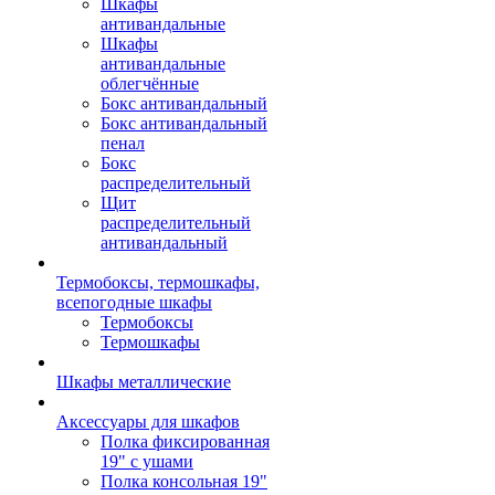
Шкафы
антивандальные
Шкафы
антивандальные
облегчённые
Бокс антивандальный
Бокс антивандальный
пенал
Бокс
распределительный
Щит
распределительный
антивандальный
Термобоксы, термошкафы,
всепогодные шкафы
Термобоксы
Термошкафы
Шкафы металлические
Аксессуары для шкафов
Полка фиксированная
19" с ушами
Полка консольная 19"