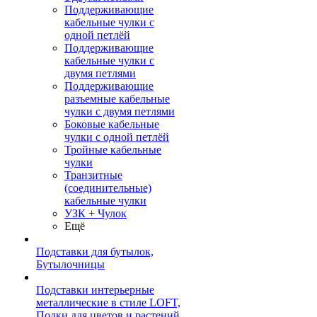
Поддерживающие
кабельные чулки с
одной петлёй
Поддерживающие
кабельные чулки с
двумя петлями
Поддерживающие
разъемные кабельные
чулки с двумя петлями
Боковые кабельные
чулки с одной петлёй
Тройные кабельные
чулки
Транзитные
(соединительные)
кабельные чулки
УЗК + Чулок
Ещё
Подставки для бутылок,
Бутылочницы
Подставки интерьерные
металлические в стиле LOFT,
Полки для цветов и растений