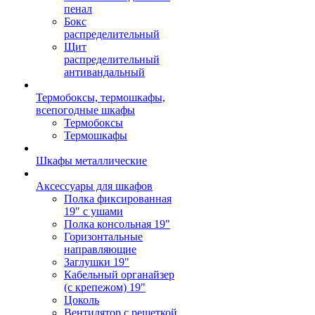
пенал
Бокс
распределительный
Щит
распределительный
антивандальный
Термобоксы, термошкафы,
всепогодные шкафы
Термобоксы
Термошкафы
Шкафы металлические
Аксессуары для шкафов
Полка фиксированная
19" с ушами
Полка консольная 19"
Горизонтальные
направляющие
Заглушки 19"
Кабельный органайзер
(с крепежом) 19"
Цоколь
Вентилятор с решеткой