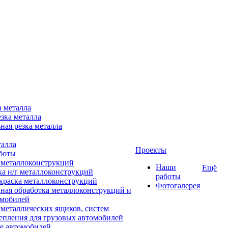
а металла
зка металла
ная резка металла
талла
Проекты
боты
 металлоконструкций
Наши
Ещё
ка н/г металлоконструкций
работы
краска металлоконструкций
Фотогалерея
ная обработка металлоконструкций и
омобилей
 металлических ящиков, систем
епления для грузовых автомобилей
е автомобилей