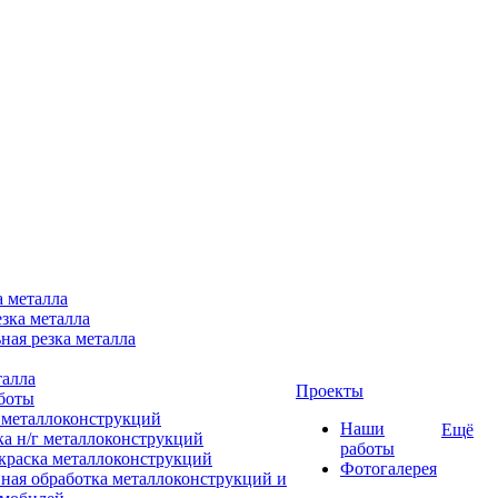
а металла
зка металла
ная резка металла
талла
Проекты
боты
 металлоконструкций
Наши
Ещё
ка н/г металлоконструкций
работы
краска металлоконструкций
Фотогалерея
ная обработка металлоконструкций и