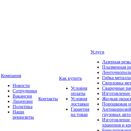
Услуги
Лазерная резк
Плазменная ре
Ленточнопиль
Компания
Гибка металла
Как купить
Сверловка ме
Новости
Условия
Сварочные ра
Сотрудники
оплаты
Изготовление
Вакансии
Контакты
Условия
Жидкая окрас
Лицензии
доставки
Порошковая о
Политика
Гарантия
Антикоррозий
Наши
на товар
грузовых авт
реквизиты
Изготовление
хранения и кр
Брендировани