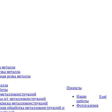
а металла
зка металла
ная резка металла
талла
Проекты
боты
 металлоконструкций
Наши
Ещё
ка н/г металлоконструкций
работы
краска металлоконструкций
Фотогалерея
ная обработка металлоконструкций и