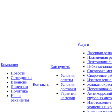
Услуги
Лазерная резк
Плазменная ре
Ленточнопиль
Компания
Гибка металла
Как купить
Сверловка ме
Новости
Условия
Сварочные ра
Сотрудники
оплаты
Изготовление
Вакансии
Контакты
Условия
Жидкая окрас
Лицензии
доставки
Порошковая о
Политика
Гарантия
Антикоррозий
Наши
на товар
грузовых авт
реквизиты
Изготовление
хранения и кр
Брендировани