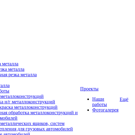
а металла
зка металла
ная резка металла
талла
Проекты
боты
 металлоконструкций
Наши
Ещё
ка н/г металлоконструкций
работы
краска металлоконструкций
Фотогалерея
ная обработка металлоконструкций и
омобилей
 металлических ящиков, систем
епления для грузовых автомобилей
е автомобилей