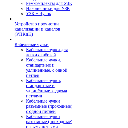
Ремкомплекты для УЗК
Наконечники для УЗК
УЗК + Чулок
Устройство прочистки
канализации и каналов
(УПКиК)
Кабельные чулки
Кабельные чулки для
легких кабелей
Кабельные чулки,
стандартные и
удлиненные, с одной
петлёй
Кабельные чулки,
стандартные и
удлинённые, с двумя
петлями
Кабельные чулки
разъемные (проходные)
с одной петлёй
Кабельные чулки
разъемные (проходные)
с двумя петлями