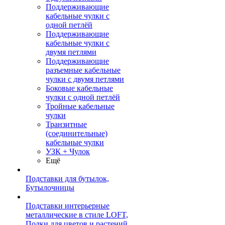
Поддерживающие
кабельные чулки с
одной петлёй
Поддерживающие
кабельные чулки с
двумя петлями
Поддерживающие
разъемные кабельные
чулки с двумя петлями
Боковые кабельные
чулки с одной петлёй
Тройные кабельные
чулки
Транзитные
(соединительные)
кабельные чулки
УЗК + Чулок
Ещё
Подставки для бутылок,
Бутылочницы
Подставки интерьерные
металлические в стиле LOFT,
Полки для цветов и растений