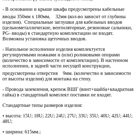
- В основании и крыше шкафа предусмотрены кабельные
вводы 350мм х 180мм,
32мм (кол-во зависит от глубины
изделия). Специальные заглушки для кабельных вводов
(цельнометаллические, вентиляторные, резиновые сальники,
PG- вводы) в стандартную комплектацию не входят.
Возможна установка щеточных вводов.
- Напольное исполнение изделия комплектуется
регулируемыми ножками и (или) роликовыми опорами
(количество в зависимости от комплектации). В настенном
исполнении, в задней части несущей конструкции,
предусмотрены отверстия
9мм. (количество в зависимости
от высоты изделия) для монтажа на стену.
- Провода заземления, крепеж ВШГ (винт+шайба+квадратная
гайка) в стандартный комплект поставки не входят.
Стандартные типы размеров изделия:
• высота: 15U; 18U; 22U; 24U; 27U; 33U; 35U; 40U; 42U; 44U;
48U;
• ширина: 615мм.;