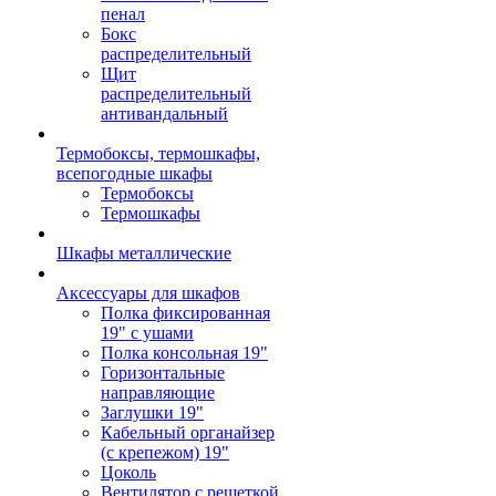
пенал
Бокс
распределительный
Щит
распределительный
антивандальный
Термобоксы, термошкафы,
всепогодные шкафы
Термобоксы
Термошкафы
Шкафы металлические
Аксессуары для шкафов
Полка фиксированная
19" с ушами
Полка консольная 19"
Горизонтальные
направляющие
Заглушки 19"
Кабельный органайзер
(с крепежом) 19"
Цоколь
Вентилятор с решеткой