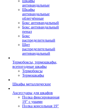
Шкафы
антивандальные
Шкафы
антивандальные
облегчённые
Бокс антивандальный
Бокс антивандальный
пенал
Бокс
распределительный
Щит
распределительный
антивандальный
Термобоксы, термошкафы,
всепогодные шкафы
Термобоксы
Термошкафы
Шкафы металлические
Аксессуары для шкафов
Полка фиксированная
19" с ушами
Полка консольная 19"