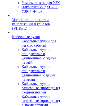
Ремкомплекты для УЗК
Наконечники для УЗК
УЗК + Чулок
Устройство прочистки
канализации и каналов
(УПКиК)
Кабельные чулки
Кабельные чулки для
легких кабелей
Кабельные чулки,
стандартные и
удлиненные, с одной
петлёй
Кабельные чулки,
стандартные и
удлинённые, с двумя
петлями
Кабельные чулки
разъемные (проходные)
с одной петлёй
Кабельные чулки
разъемные (проходные)
с двумя петлями