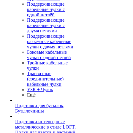
Поддерживающие
кабельные чулки с
одной петлёй
Поддерживающие
кабельные чулки с
двумя петлями
Поддерживающие
разъемные кабельные
чулки с двумя петлями
Боковые кабельные
чулки с одной петлёй
Тройные кабельные
чулки
Транзитные
(соединительные)
кабельные чулки
УЗК + Чулок
Ещё
Подставки для бутылок,
Бутылочницы
Подставки интерьерные
металлические в стиле LOFT,
Полки для цветов и растений