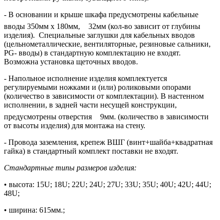
- В основании и крыше шкафа предусмотрены кабельные
вводы 350мм х 180мм,
32мм (кол-во зависит от глубины
изделия). Специальные заглушки для кабельных вводов
(цельнометаллические, вентиляторные, резиновые сальники,
PG- вводы) в стандартную комплектацию не входят.
Возможна установка щеточных вводов.
- Напольное исполнение изделия комплектуется
регулируемыми ножками и (или) роликовыми опорами
(количество в зависимости от комплектации). В настенном
исполнении, в задней части несущей конструкции,
предусмотрены отверстия
9мм. (количество в зависимости
от высоты изделия) для монтажа на стену.
- Провода заземления, крепеж ВШГ (винт+шайба+квадратная
гайка) в стандартный комплект поставки не входят.
Стандартные типы размеров изделия:
• высота: 15U; 18U; 22U; 24U; 27U; 33U; 35U; 40U; 42U; 44U;
48U;
• ширина: 615мм.;