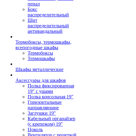
пенал
Бокс
распределительный
Щит
распределительный
антивандальный
Термобоксы, термошкафы,
всепогодные шкафы
Термобоксы
Термошкафы
Шкафы металлические
Аксессуары для шкафов
Полка фиксированная
19" с ушами
Полка консольная 19"
Горизонтальные
направляющие
Заглушки 19"
Кабельный органайзер
(с крепежом) 19"
Цоколь
Вентилятор с решеткой