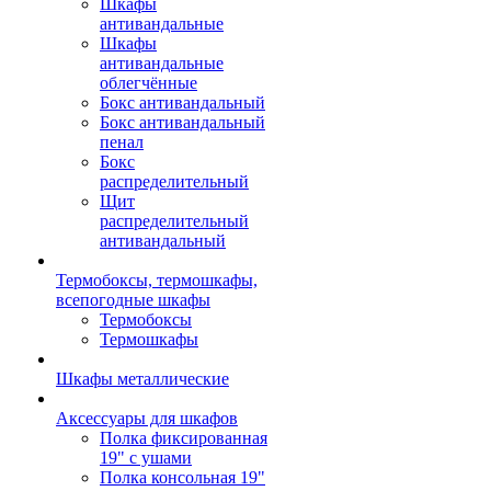
Шкафы
антивандальные
Шкафы
антивандальные
облегчённые
Бокс антивандальный
Бокс антивандальный
пенал
Бокс
распределительный
Щит
распределительный
антивандальный
Термобоксы, термошкафы,
всепогодные шкафы
Термобоксы
Термошкафы
Шкафы металлические
Аксессуары для шкафов
Полка фиксированная
19" с ушами
Полка консольная 19"