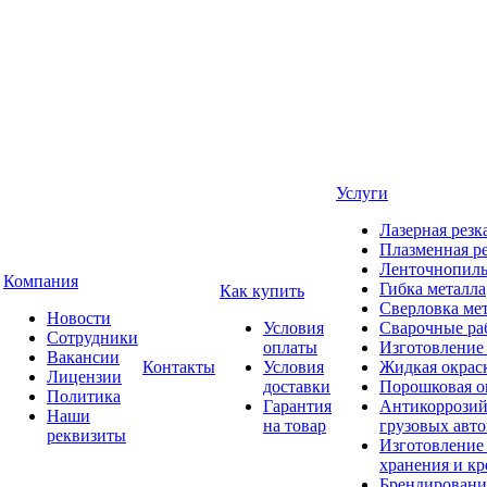
Услуги
Лазерная резк
Плазменная ре
Ленточнопиль
Компания
Гибка металла
Как купить
Сверловка ме
Новости
Условия
Сварочные ра
Сотрудники
оплаты
Изготовление
Вакансии
Контакты
Условия
Жидкая окрас
Лицензии
доставки
Порошковая о
Политика
Гарантия
Антикоррозий
Наши
на товар
грузовых авт
реквизиты
Изготовление
хранения и кр
Брендировани