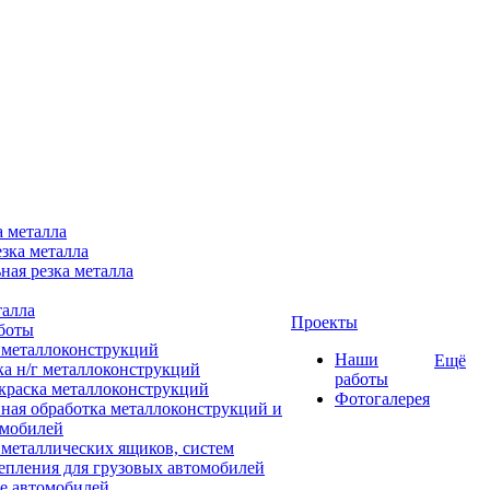
а металла
зка металла
ная резка металла
талла
Проекты
боты
 металлоконструкций
Наши
Ещё
ка н/г металлоконструкций
работы
краска металлоконструкций
Фотогалерея
ная обработка металлоконструкций и
омобилей
 металлических ящиков, систем
епления для грузовых автомобилей
е автомобилей