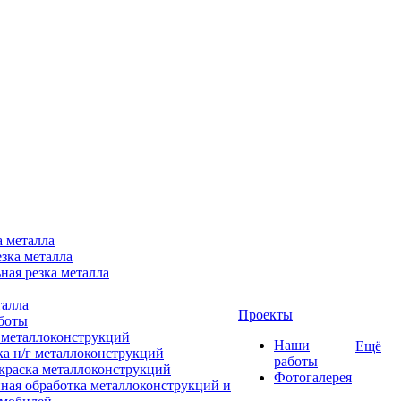
а металла
зка металла
ная резка металла
талла
Проекты
боты
 металлоконструкций
Наши
Ещё
ка н/г металлоконструкций
работы
краска металлоконструкций
Фотогалерея
ная обработка металлоконструкций и