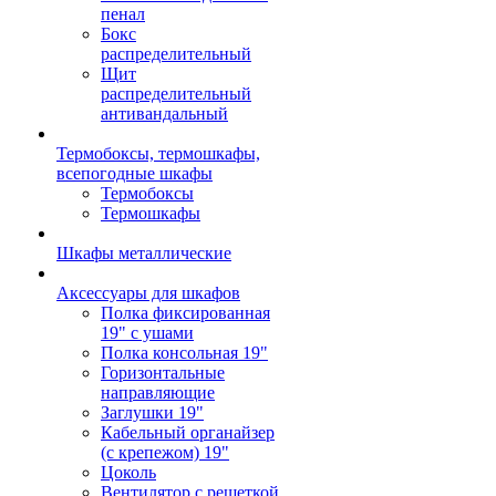
пенал
Бокс
распределительный
Щит
распределительный
антивандальный
Термобоксы, термошкафы,
всепогодные шкафы
Термобоксы
Термошкафы
Шкафы металлические
Аксессуары для шкафов
Полка фиксированная
19" с ушами
Полка консольная 19"
Горизонтальные
направляющие
Заглушки 19"
Кабельный органайзер
(с крепежом) 19"
Цоколь
Вентилятор с решеткой