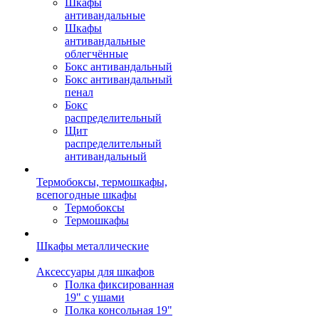
Шкафы
антивандальные
Шкафы
антивандальные
облегчённые
Бокс антивандальный
Бокс антивандальный
пенал
Бокс
распределительный
Щит
распределительный
антивандальный
Термобоксы, термошкафы,
всепогодные шкафы
Термобоксы
Термошкафы
Шкафы металлические
Аксессуары для шкафов
Полка фиксированная
19" с ушами
Полка консольная 19"