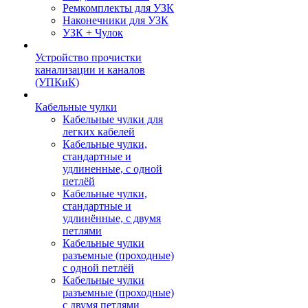
Ремкомплекты для УЗК
Наконечники для УЗК
УЗК + Чулок
Устройство прочистки
канализации и каналов
(УПКиК)
Кабельные чулки
Кабельные чулки для
легких кабелей
Кабельные чулки,
стандартные и
удлиненные, с одной
петлёй
Кабельные чулки,
стандартные и
удлинённые, с двумя
петлями
Кабельные чулки
разъемные (проходные)
с одной петлёй
Кабельные чулки
разъемные (проходные)
с двумя петлями