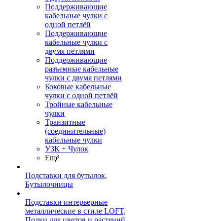
Поддерживающие
кабельные чулки с
одной петлёй
Поддерживающие
кабельные чулки с
двумя петлями
Поддерживающие
разъемные кабельные
чулки с двумя петлями
Боковые кабельные
чулки с одной петлёй
Тройные кабельные
чулки
Транзитные
(соединительные)
кабельные чулки
УЗК + Чулок
Ещё
Подставки для бутылок,
Бутылочницы
Подставки интерьерные
металлические в стиле LOFT,
Полки для цветов и растений