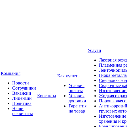
Услуги
Лазерная резк
Плазменная ре
Ленточнопиль
Компания
Гибка металла
Как купить
Сверловка ме
Новости
Условия
Сварочные ра
Сотрудники
оплаты
Изготовление
Вакансии
Контакты
Условия
Жидкая окрас
Лицензии
доставки
Порошковая о
Политика
Гарантия
Антикоррозий
Наши
на товар
грузовых авт
реквизиты
Изготовление
хранения и кр
Брендировани