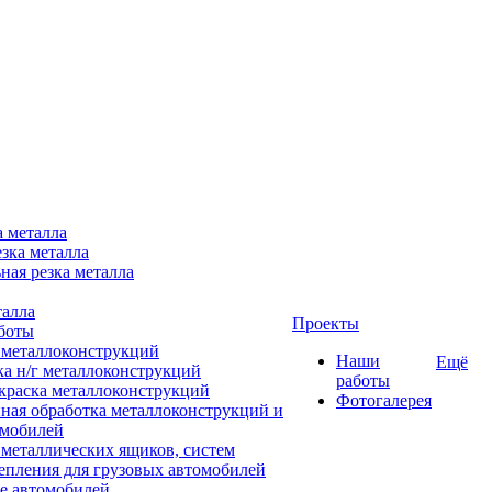
а металла
зка металла
ная резка металла
талла
Проекты
боты
 металлоконструкций
Наши
Ещё
ка н/г металлоконструкций
работы
краска металлоконструкций
Фотогалерея
ная обработка металлоконструкций и
омобилей
 металлических ящиков, систем
епления для грузовых автомобилей
е автомобилей