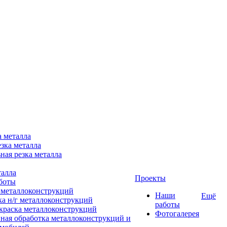
а металла
зка металла
ная резка металла
талла
Проекты
боты
 металлоконструкций
Наши
Ещё
ка н/г металлоконструкций
работы
краска металлоконструкций
Фотогалерея
ная обработка металлоконструкций и