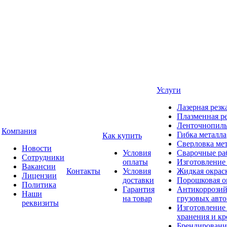
Услуги
Лазерная резк
Плазменная ре
Ленточнопиль
Компания
Гибка металла
Как купить
Сверловка ме
Новости
Условия
Сварочные ра
Сотрудники
оплаты
Изготовление
Вакансии
Контакты
Условия
Жидкая окрас
Лицензии
доставки
Порошковая о
Политика
Гарантия
Антикоррозий
Наши
на товар
грузовых авт
реквизиты
Изготовление
хранения и кр
Брендировани