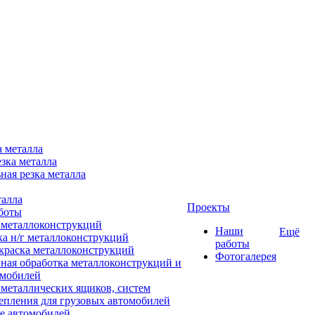
а металла
зка металла
ная резка металла
талла
Проекты
боты
 металлоконструкций
Наши
Ещё
ка н/г металлоконструкций
работы
краска металлоконструкций
Фотогалерея
ная обработка металлоконструкций и
омобилей
 металлических ящиков, систем
епления для грузовых автомобилей
е автомобилей