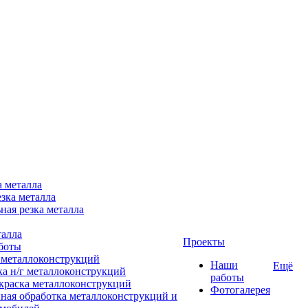
а металла
зка металла
ная резка металла
талла
Проекты
боты
 металлоконструкций
Наши
Ещё
ка н/г металлоконструкций
работы
краска металлоконструкций
Фотогалерея
ная обработка металлоконструкций и