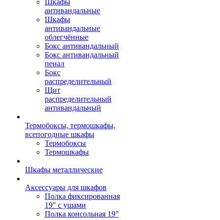
Шкафы
антивандальные
Шкафы
антивандальные
облегчённые
Бокс антивандальный
Бокс антивандальный
пенал
Бокс
распределительный
Щит
распределительный
антивандальный
Термобоксы, термошкафы,
всепогодные шкафы
Термобоксы
Термошкафы
Шкафы металлические
Аксессуары для шкафов
Полка фиксированная
19" с ушами
Полка консольная 19"