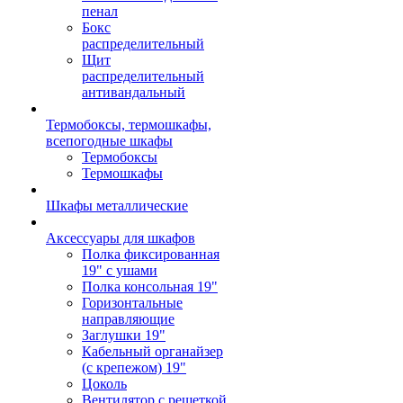
пенал
Бокс
распределительный
Щит
распределительный
антивандальный
Термобоксы, термошкафы,
всепогодные шкафы
Термобоксы
Термошкафы
Шкафы металлические
Аксессуары для шкафов
Полка фиксированная
19" с ушами
Полка консольная 19"
Горизонтальные
направляющие
Заглушки 19"
Кабельный органайзер
(с крепежом) 19"
Цоколь
Вентилятор с решеткой