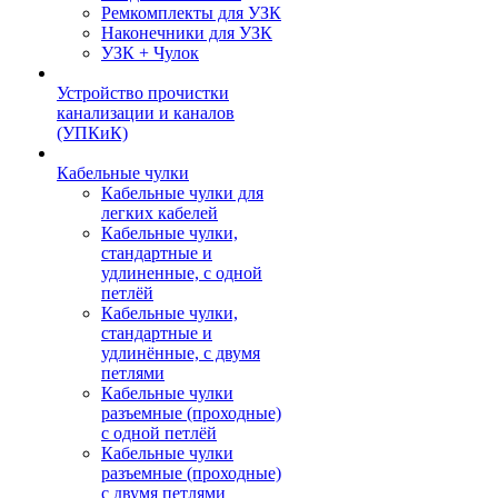
Ремкомплекты для УЗК
Наконечники для УЗК
УЗК + Чулок
Устройство прочистки
канализации и каналов
(УПКиК)
Кабельные чулки
Кабельные чулки для
легких кабелей
Кабельные чулки,
стандартные и
удлиненные, с одной
петлёй
Кабельные чулки,
стандартные и
удлинённые, с двумя
петлями
Кабельные чулки
разъемные (проходные)
с одной петлёй
Кабельные чулки
разъемные (проходные)
с двумя петлями