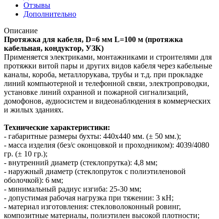
Отзывы
Дополнительно
Описание
Протяжка для кабеля, D=6 мм L=100 м (протяжка
кабельная, кондуктор, УЗК)
Применяется электриками, монтажниками и строителями для
протяжки витой пары и других видов кабеля через кабельные
каналы, короба, металлорукава, трубы и т.д. при прокладке
линий компьютерной и телефонной связи, электропроводки,
установке линий охранной и пожарной сигнализаций,
домофонов, аудиосистем и видеонаблюдения в коммерческих
и жилых зданиях.
Технические характеристики:
- габаритные размеры бухты: 440х440 мм. (± 50 мм.);
- масса изделия (без/с оконцовкой и проходником): 4039/4080
гр. (± 10 гр.);
- внутренний диаметр (стеклопрутка): 4,8 мм;
- наружный диаметр (стеклопруток с полиэтиленовой
оболочкой): 6 мм;
- минимальный радиус изгиба: 25-30 мм;
- допустимая рабочая нагрузка при тяжении: 3 кН;
- материал изготовления: стекловолоконный ровинг,
композитные материалы, полиэтилен высокой плотности;