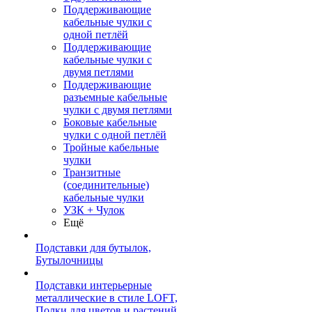
Поддерживающие
кабельные чулки с
одной петлёй
Поддерживающие
кабельные чулки с
двумя петлями
Поддерживающие
разъемные кабельные
чулки с двумя петлями
Боковые кабельные
чулки с одной петлёй
Тройные кабельные
чулки
Транзитные
(соединительные)
кабельные чулки
УЗК + Чулок
Ещё
Подставки для бутылок,
Бутылочницы
Подставки интерьерные
металлические в стиле LOFT,
Полки для цветов и растений